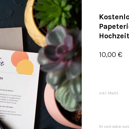
Kostenlo
Papeteri
Hochzei
10,00
€
inkl. MwSt.
Ihr seid dabei eur