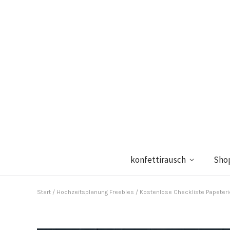
konfettirausch
Sho
Start
/
Hochzeitsplanung Freebies
/ Kostenlose Checkliste Papeterie