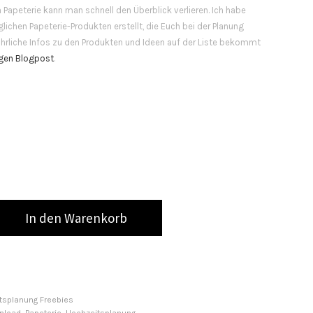
 Papeterie kann man schnell den Überblick verlieren. Ich habe
lichen Papeterie-Produkten erstellt, die Euch bei der Planung
ührliche Infos zu den Produkten und Ideen auf der Liste bekommt
gen Blogpost
.
In den Warenkorb
tsplanung Freebies