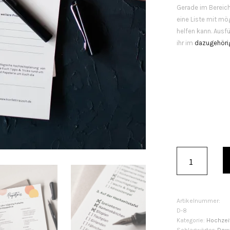
Gerade im Bereich
eine Liste mit mög
helfen kann. Ausf
ihr im
dazugehöri
Artikelnummer:
D-8
Kategorie:
Hochzei