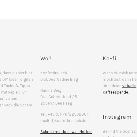
Wo?
Ko-fi
, dass du hier bist.
Konfettirausch
Wenn du mich unte
s DIY Ideen, digitale
Dipl. Des. Nadine Bieg
möchtest, dann fre
nd Tricks & Tipps
über deine
virtuelle
Nadine Bieg
mit Papier. Für
Kaffeespende
.
Paul Gabriëlstraat 35
ative und
2596VA Den Haag
r. Pack die Schere
Tel.: +49 (0)176/22502804
Instagram
mail(at)konfettirausch.de
Behind the Scenes:
Schreib mir doch was Nettes!