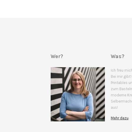
Wer?
Was?
Ich freu mich
Bei mir gibt’
Printables u
zum Basteln 
moderne Kre
Selbermache
aus!
Mehr dazu
.