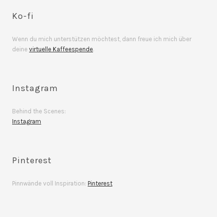
Ko-fi
Wenn du mich unterstützen möchtest, dann freue ich mich über
deine
virtuelle Kaffeespende
.
Instagram
Behind the Scenes:
Instagram
Pinterest
Pinnwände voll Inspiration:
Pinterest