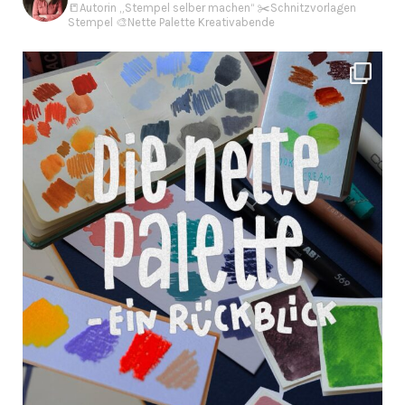
📒Autorin „Stempel selber machen“
✂️Schnitzvorlagen
Stempel
🎨Nette Palette Kreativabende