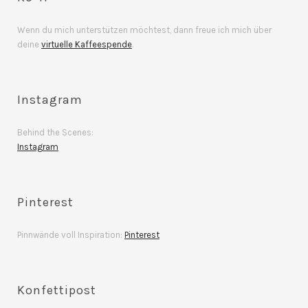
Wenn du mich unterstützen möchtest, dann freue ich mich über
deine
virtuelle Kaffeespende
.
Instagram
Behind the Scenes:
Instagram
Pinterest
Pinnwände voll Inspiration:
Pinterest
Konfettipost