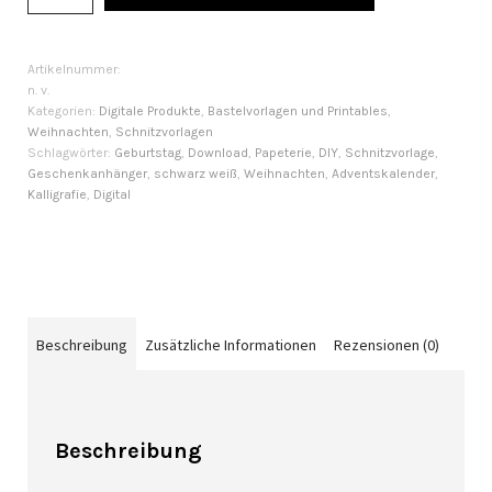
Artikelnummer:
n. v.
Kategorien:
Digitale Produkte
,
Bastelvorlagen und Printables
,
Weihnachten
,
Schnitzvorlagen
Schlagwörter:
Geburtstag
,
Download
,
Papeterie
,
DIY
,
Schnitzvorlage
,
Geschenkanhänger
,
schwarz weiß
,
Weihnachten
,
Adventskalender
,
Kalligrafie
,
Digital
Beschreibung
Zusätzliche Informationen
Rezensionen (0)
Beschreibung