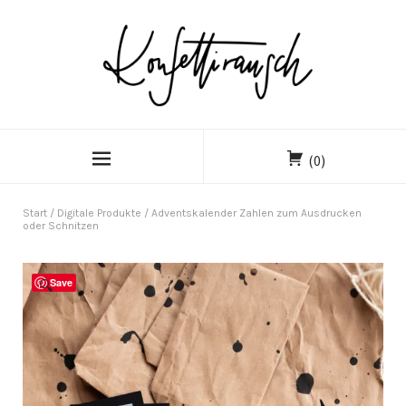
(0)
Start
/
Digitale Produkte
/ Adventskalender Zahlen zum Ausdrucken
oder Schnitzen
Save
🔍