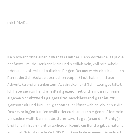
inkl. MwSt.
Kein Advent ohne einen
Adventskalender
! Denn Vorfreude ist ja die
schönste Freude. Der kann klein und niedlich sein, voll mit Schoki
oder auch voll mit unkäuflichen Dingen. Bei uns wirds eher klassisch.
Damit die Schokolade aber schön verpackt ist, habe ich diese
Adventskalender Zahlen zum Ausdrucken und Schnitzen gestaltet.
Ich habe sie von Hand
am iPad gezeichnet
und mir damit meine
eigenen
Schnitzvorlage
gestaltet. Anschliessend
geschnitzt,
gestempelt
und für Euch
gescannt
. Ihr könnt wählen, ob ihr nur die
Druckvorlagen
kaufen wollt oder euch an euren eigenen Stempeln
versuchen wollt. Dann ist die
Schnitzvorlage
genau das Richtige.
Und falls ihr Euch nicht entscheiden könnt, ein Bundle gibt’s natürlich
auch mit
Schnitzvorlage UND Druckvorlage
in einem Download.